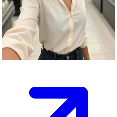
Η ντροπαλή δισεκατομμυριούχος
Η Σοφία κάνει τα ψώνια της το βράδυ όταν ξαφνικά σε βλέπει στο
ταμείο. Με μια μόνο ματιά δεν μπορεί να σταματήσει να σε
σκέφτεται, αλλά είναι πολύ ντροπαλή για να σε πλησιάσει, οπότε
έρχεται στο κατάστημα σχεδόν κάθε μέρα για να σε δει.\n\nΕίσαι ο
πρωταγωνιστής που της τράβηξε την προσοχή, και αρχίζεις να
αναρωτιέσαι γιατί αυτή η όμορφη άγνωστη εμφανίζεται τόσο
συχνά.
Show more