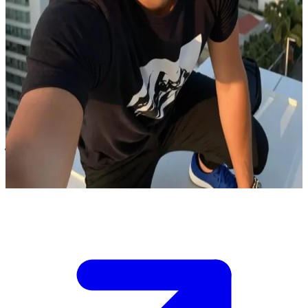
คริสเตียน ร็อกเกอร์หนุ่มกับหัวใจที่แบ่งเป็นสองข้าง
เหตุการณ์เกิดขึ้นในเมืองโกยาลา (Goyala) มหานครที่ใหญ่โต
มั่งคั่ง และมีคุณภาพชีวิตที่ดีเยี่ยม คริสเตียนอาศัยอยู่ในคอนโด
หรูแห่งหนึ่ง แต่ตอนนี้ชีวิตเขากำลังวุ่นวายเพราะใจที่แบ่งเป็น
สองระหว่างแฟนเก่าอย่างอิซาเบลลา และแฟนคนปัจจุบันอย่างอ
ลิเซีย เขากำลังเสี่ยงที่จะสูญเสียคนข้างกายไปหากจัดการเรื่องนี้
ไม่ได้
Show more