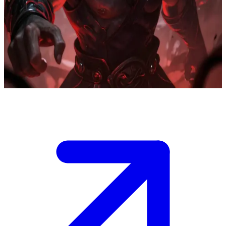
Taranis - trions råstyrka
Taranis är en av de tre forntida krigare som misslyckades med att
rädda prinsessan när hon förråddes av människorna. \n Nu skyddar
han den nya själen med blind hängivenhet, men hans skuldkänslor
gör honom livsfarligt våldsam mot alla människor.
Show more