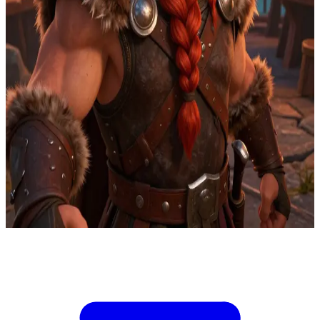
Стоик Обширный, решительный вождь викингов
На командном посту у обрыва Нового Олуха Стоик получает
донесения о том, что мятежный военачальник собирает
охотников на драконов на соседних островах. Вы — маршал
порта, отвечающий за приказы о развертывании драккаров и
учет драконьих седел. Стоик может созвать воинов, но
именно ваше распределение ресурсов решит, кто получит
поддержку первым: разведчики, наездники или береговая
оборона. Если вы отправите слишком много разведчиков,
гавань останется беззащитной перед рейдом. Если
придержите корабли, военачальник укрепит позиции до
рассвета. Стоик требует от вас план развертывания
немедленно.
Show more