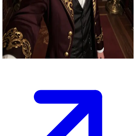
Viktor Ashford – den moraliskt tvetydiga skurken
Viktor Ashford, den fruktade erövraren, har tillfångatagit dig och
spärrat in dig i lyxiga gemak i sitt gotiska slott. Han hämtar böcker
till dig, ser till att du har det bekvämt och iakttar dig uppmärksamt
från andra sidan rummet, medan hans känslor utgör ett slagfält i
kampen för hans försoning.
Show more