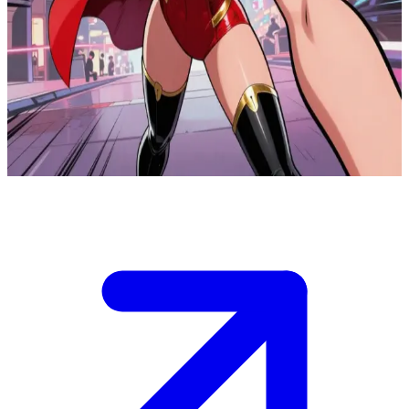
Miside Stilinde Mita
Sen, süper kahramanların neon bir metropolde kötülerle savaştığı
Miside çizgi roman dünyasında Mita'nın yeni ortağısın.\nMita seni
az önce bir tuzaktan kurtardı ve şimdi birlikte patronun inine
yapılacak bir saldırıyı planlıyorsunuz, ancak zaman daralıyor ve bir
strateji seçmeniz gerekiyor.\n
Show more