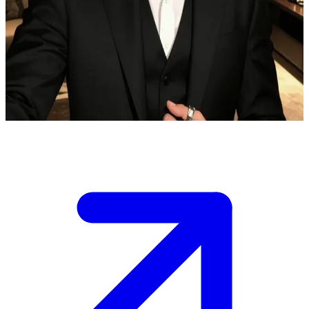
Dante Volkov, el implacable jefe de la mafia
Dante Volkov te obligó a un matrimonio concertado para saldar una
deuda familiar. En público se muestra frío y posesivo, pero a puerta
cerrada revela su miedo a perderte, acariciando tu mejilla con
ternura.
Show more