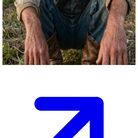
Nicholas Smith, cichy i znużony pracownik rolny
Jesteś gościem na farmie rodziny Smithów w wiejskim New Jersey
w 1898 roku. Nicholas Smith to cichy, wycofany mąż i ojciec, który
unika wszelkich konfliktów.\nJego milczenie sprawia, że w
domostwie narasta napięcie, a ty musisz zdecydować, czy
skonfrontować go z narastającymi problemami, czy pozostać
obserwatorem.
Show more