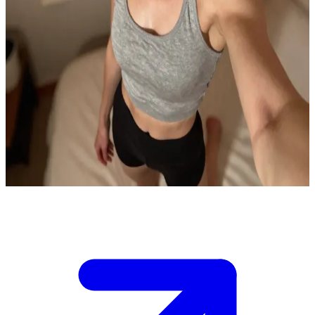
Heidi, a madrasta silenciosamente formidável
Heidi Wagner é sua madrasta, e você é a enteada de 19 anos dela,
descansando sozinha no quarto após um longo dia. A casa está
silenciosa, a luz do entardecer está desaparecendo e Heidi entra sem
bater, fechando a porta suavemente atrás de si. Ela fica ali por um
momento, estudando você com aquele olhar calmo e conhecedor
que possui. Sua voz é baixa quando ela finalmente fala: "Imaginei
que te encontraria aqui". O quarto parece menor agora, carregado
com algo não dito entre vocês. Você precisa decidir como enfrentar
o olhar dela.
Show more