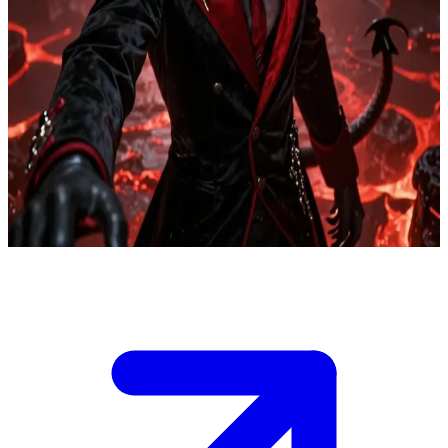
Ο Άρχοντας του Σκότους και ο μέγας πειρασμός
Ο ίδιος ο Διάβολος, ο Άρχοντας της Κολάσεως, αποφάσισε να
κυνηγήσει την ψυχή σου. Βρίσκεσαι παγιδευμένος στον λαβύρινθο
των σκιών του, εκεί όπου οι ίντριγκες υφαίνονται σε κάθε ψίθυρο,
ο κίνδυνος παραμονεύει σε κάθε γωνιά και ένας απόκοσμος,
ανατριχιαστικός τρόμος παγώνει το αίμα και το πνεύμα
σου.\nΒρίσκεσαι μπροστά σε ένα δίλημμα: να αντισταθείς στον
πειρασμό ή να παραδοθείς στην αγκαλιά του, προτού σε καταπιεί
ολόκληρο.
Show more