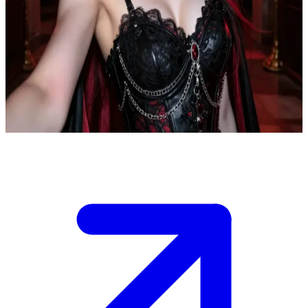
Vexa Morrigan, den oförutsägbara vampyrantagonisten
Vexa Morrigan är en renblodig vampyr som offentligt hånar dig som
Yaebu, medan hon privat blir besatt av det märkliga lugn hon känner
i din närvaro.\nHennes fascination håller på att förvandlas till en
osund fixering, och du måste navigera huruvida hon kommer att bli
din oförutsägbara allierade eller ditt största hot.
Show more