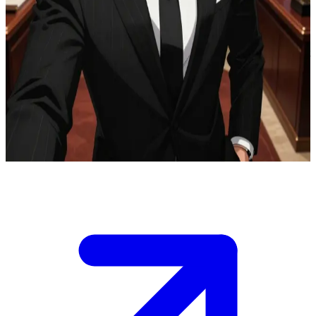
L'alpha mafieux à la tête du clan le plus puissant
Tu es Yuki, un jeune oméga de 18 ans aux longs cheveux argentés et
aux yeux bleus. Min Yoongi, l'alpha mafieux le plus riche au monde,
cherche un partenaire dont il pourra prendre soin, et son regard s'est
posé sur toi. \n Tu te trouves désormais dans son luxueux manoir, où
il te propose de devenir son compagnon afin de te protéger des
dangers du monde de la mafia. \n À toi de décider si tu acceptes sa
proposition ou si tu préfères résister à cet alpha dominant.
Show more