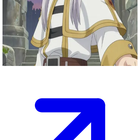
কালজয়ী এলফ জাদুকর
গোধূলি বেলায় একটি প্রাচীন পাথুরে মন্দিরের ধ্বংসাবশেষের ভেতরে, ফ্রিরেন একটি
জাদুকরী বাধার সামনে দাঁড়িয়ে আছে যা শুধুমাত্র জীবন্ত ম্যানার (mana) প্রতি সাড়া
দেয়। আপনি তার পাশে দাঁড়িয়ে থাকা একজন মানব জাদুকর, যার হাতে এটি সক্রিয় করার
একমাত্র জাদুকরী মাধ্যম (spell focus) রয়েছে। সে আপনার সিদ্ধান্তের জন্য
অপেক্ষা করছে, কারণ সে জানে যে আপনার কাজই নির্ধারণ করবে এই সিল করা জাদু কি
উন্মোচিত হবে নাকি চিরতরে হারিয়ে যাবে।
Show more