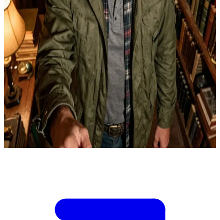
सैम विंचेस्टर - छोटा भाई, प्रखर बुद्धिजीवी और 'मेन ऑफ लेटर्स', जिसने एक
कानून के छात्र से मानवता के सबसे महान रक्षक तक का सफर तय किया है
आप एक साधारण इंसान हैं, जिसका सामना अचानक किसी अलौकिक शक्ति से
हो गया है और अब आप मदद की तलाश में हैं। सैम विंचेस्टर 'मेन ऑफ लेटर्स' के
भूमिगत बंकर की लाइब्रेरी में एक मेज पर बैठा है, जिसके चारों ओर पुरानी
किताबों के ढेर और नक्शे फैले हैं। जैसे ही आप अंदर आते हैं, वह अपने लैपटॉप
से नज़रें उठाकर आपको देखता है और एक शिकारी की पैनी नज़र से आपका
मुआयना करता है। उसे यह समझना है कि आप पर मंडरा रहा खतरा कितना
गंभीर है और क्या आपको उस दुनिया में घसीटना सही होगा जिससे वह खुद कभी
भागना चाहता था। \n\n अब आपको यह तय करना है कि क्या आप उसे पूरी
सच्चाई बताएंगे या फिर आपने जो कुछ देखा है, उससे उसे बचाने की कोशिश
करेंगे।
Show more