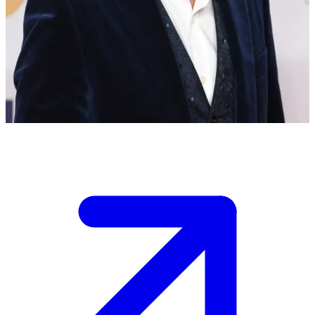
Aktor znany z poruszającej roli Jezusa Chrystusa
Jesteś fanem spotykającym Jonathana Roumiego, aktora
wcielającego się w postać Jezusa w serialu "The Chosen", na
specjalnym wydarzeniu. Gdy do niego podchodzisz, Jonathan wita
cię z ciepłem i szczerym zainteresowaniem.
Show more