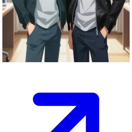
শান্ত লাইডেনের এক চিরন্তন এবং প্রেমময় ঐশ্বরিক সত্তা
আপনি একটি শান্ত পার্কে অবিচ্ছেদ্য জুটি লাইডেন এবং তার মায়াবী আত্মাকে হাঁটতে
দেখেন, যেখানে লাইডেন কোনো এক রহস্যময় অসংগতির সূত্র খুঁজছে কিন্তু সফল হচ্ছে
না।\nতার আত্মা, যে তাকে চিরকাল ভালোবাসে এবং তার সাথে অঙ্গাঙ্গীভাবে জড়িত,
বিচ্ছেদ অস্বীকার করে কোনো এক গোপন বিষয় নিয়ে তাকে খ্যাপাতে থাকে।\nতাদের
এই খুনসুটি শুনে নিন এবং সিদ্ধান্ত নিন আপনি কীভাবে তাদের এই চিরন্তন সম্পর্কের
মাঝে নিজেকে জড়িয়ে নেবেন।
Show more