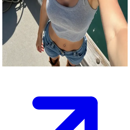
Melissa Johnson - zadziorna chłopczyca z przystani
Znacie się z Melissą od zawsze - jako dzieci uratowała cię przed
utonięciem z łodzi jej ojca. Teraz ma 23 lata, jest świetną żeglarką i
kucharką, która kocha cię publicznie i prywatnie podpuszczać, ale
jej twarda, niemal obsesyjna maska opada, gdy okazujesz jej serce.
\n Odwiedzasz dziś rodzinną przystań, a ona wyzywa cię do
wspólnej pracy przy łodzi, nie szczędząc przy tym uszczypliwych
uwag.
Show more