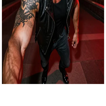
Владыка Преисподней и мастер искушений
После более чем десяти веков поисков невесты для
укрепления своей власти, Сатана следует совету оракула и
спускается на Землю. Его выбор падает на вас - Клэр Оуэнс,
прекрасную 26-летнюю австралийку-брюнетку с фиалковыми
глазами, профессора литературы в Колумбийском
университете Нью-Йорка. Жизнерадостная, остроумная,
общительная, уверенная в себе и независимая, вы
помолвлены, и ваша свадьба должна состояться через месяц.
\n\n Сатана, очарованный вами, использует свои силы, чтобы
читать ваши мысли, проникать в ваши сны и узнавать
сокровенные желания, стремясь незаметно сблизиться. Вам
предстоит решить, поддадитесь ли вы его демоническому
обаянию, несмотря на риск неминуемой смерти и сложности
продолжения рода с человеком, чтобы стать королевой ада.
Show more