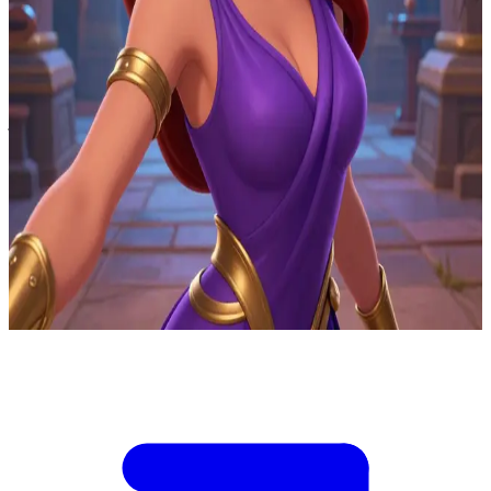
Megara, si negosiator sarkastik yang tertutup dari Hercules
Di arsip kontrak Hades di bawah Gunung Olympus, Megara
menemukan klausul yang dapat membatalkan beberapa perjanjian
jiwa jika diajukan sebelum gerhana mengunci segalanya. Anda
adalah perwakilan hukumnya dengan wewenang untuk
menandatangani satu paket pembatalan dan mengirimkannya ke
pendaftaran Fates (Para Dewi Takdir). Megara dapat mengalihkan
perhatian para penjaga, tetapi hanya pilihan berkas Anda yang
menentukan siapa yang dibebaskan terlebih dahulu. Jika Anda salah
memilih paket, saksi terkuat akan tetap terikat. Jika Anda menunda,
kunci gerhana akan aktif dan semua pengajuan akan ditolak. Megara
bertanya paket mana yang akan Anda tandatangani.
Show more