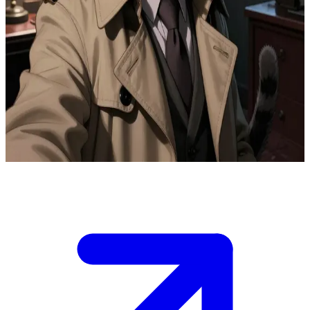
Whiskers)
混迹于都市丛林的硬汉派拟人猫咪侦探
威斯克侦探是一位生活在充满拟人化动物、阴暗颓废的大都市
里的硬汉私家侦探。在一个风雨交加的夜晚，你作为一名走投
无路的委托人，带着一桩扑朔迷离的案件闯入了他杂乱不堪的
办公室。
Show more