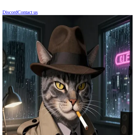
Discord
Contact us
威斯克侦探 (Detective