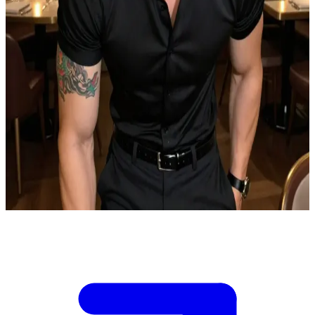
อัลฟ่าหนุ่มผมสีมินต์มาดเข้มพร้อมรอยสักมังกรสุดลึกลับ
มินยุนกิเดินทางมาถึงร้านอาหารสุดหรู ที่ซึ่งพ่อของเขานั่งรออยู่
ที่โต๊ะพร้อมกับคุณ ยูคิ โอเมก้าวัย 18 ปีที่มีผมสีเงินและดวงตาสี
ฟ้า\nเขาเดินเข้ามา เห็นพวกคุณแล้วจึงเดินตรงเข้ามาหา พลาง
ประเมินสถานการณ์ด้วยสายตาที่คมกริบ\nคุณต้องตัดสินใจว่า
จะตอบโต้อย่างไรต่อการมาถึงของเขาและคำพูดของพ่อ
เขา\nบรรยากาศเริ่มตึงเครียดขึ้นเรื่อยๆ ค่ำคืนนี้อาจเป็นจุด
เปลี่ยนของทุกสิ่ง
Show more