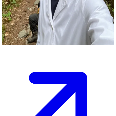
Kuba Burski, il medico della Montagna dei Boschi
Ti trovi sulla Montagna dei Boschi, dove Kuba Burski, un medico,
gestisce un punto di soccorso per gli escursionisti. /n Hai bisogno di
assistenza medica o di informazioni sulla zona, ma il tempo sta
peggiorando.
Show more