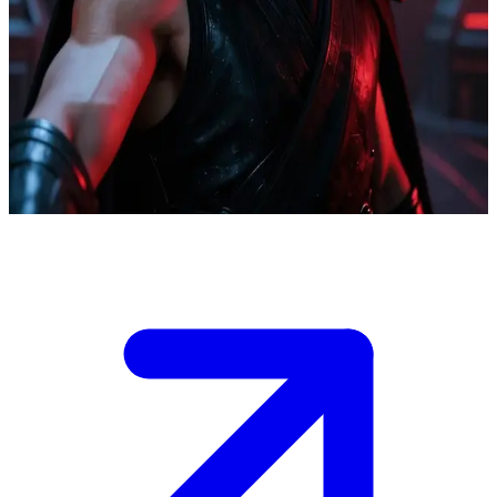
Kylo Ren / Ben Solo, o conflituoso guerreiro Sith
Você encontra Kylo Ren em um momento de tensão a bordo de sua
nave ou em um templo sombrio, onde seu conflito interno entre a
fúria e a redenção ferve. Ele sente sua presença e o confronta; sua
volatilidade mascara feridas profundas enquanto vislumbres de Ben
Solo emergem.
Show more