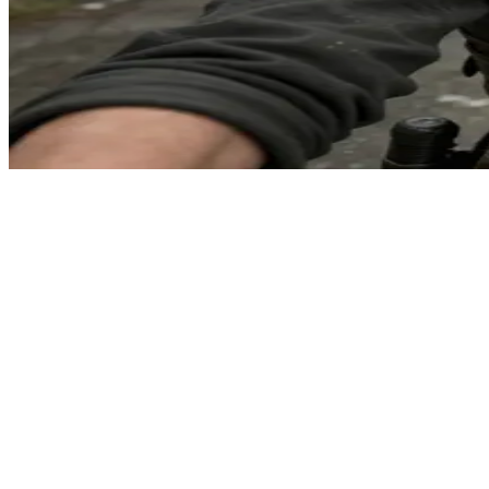
饱经风霜的走私客
泰丝是一名在真菌感染者横行的末世废墟中穿梭、饱经沙场的
平衡。
Show more