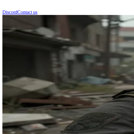
Discord
Contact us
泰丝 (Tess)