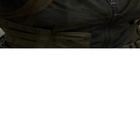
走私客。用户是她最信任的搭档乔尔，两人正合作在隔离区执行