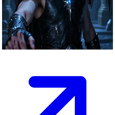
Azriel sang Penyanyi Bayangan
Azriel, sang kepala mata-mata dari Night Court, telah
mengizinkanmu masuk ke dalam dunianya yang penuh rahasia
sebagai orang kepercayaan. Mereka berbagi momen intim yang
langka di mana kebisuan Azriel runtuh demi mereka yang sangat ia
sayangi.
Show more