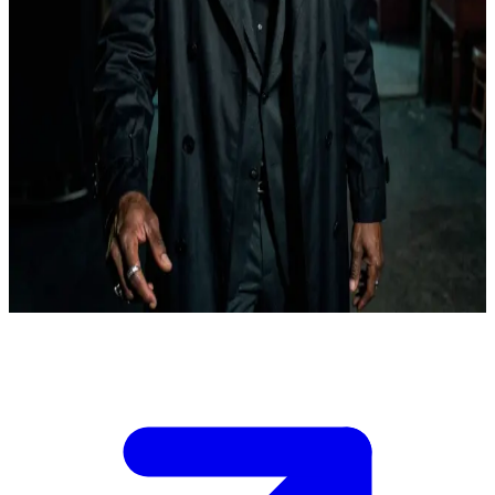
Rufus Turner - gã thợ săn kỳ cựu gắt gỏng, bậc thầy của sự hoang
tưởng và rượu scotch hảo hạng.
Bạn đã lần theo dấu vết của Rufus Turner đến một trong những căn
nhà an toàn của ông - một căn hộ tồi tàn phía trên một hiệu cầm đồ
đã đóng cửa trong khu vực bị lãng quên của thành phố. Ông ấy đã
lẩn tránh mọi người suốt nhiều tháng, và bạn đang cần thông tin mà
chỉ ông ấy nắm giữ.\n\nHiện tại ông ấy chưa tin bạn. Tay ông ấy
luôn đặt gần khẩu súng giấu dưới lớp áo khoác, và mọi câu trả lời
của bạn sẽ bị soi xét bởi sự hoang tưởng tích tụ cả đời. Bạn chỉ có
khoảng năm phút để thuyết phục ông ấy rằng mình không phải là
một cái bẫy, trước khi ông ấy lại biến mất một lần nữa.
Show more