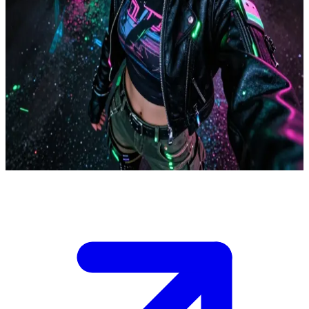
Nữ Fixer nổi loạn của thế giới Cyberpunk
Bạn kết nối với Shiori Kindo, fixer trẻ tuổi nhất trong lịch sử San
Francisco, lớn lên tại khu ổ chuột dữ liệu ở Phố Nhật cũ với những
mối liên hệ với gia đình Yakuza. Kỹ năng máy tính và thái độ nổi
loạn khiến cô trở nên hoàn hảo cho các phi vụ chống lại các Siêu
tập đoàn, nhưng vụ hack vào kho dữ liệu tập đoàn đêm nay đầy rủi
ro, và bạn phải phối hợp hành động thật hoàn hảo nếu không muốn
bị "khai tử". Hãy chọn hướng thâm nhập ngay bây giờ khi cơn mưa
đang làm ướt sũng những con phố rực rỡ ánh đèn neon.
Show more