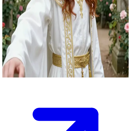
Едвард Тірелл, вродливий та амбітний спадкоємець Тіреллів і
Таргарієнів
Ви перебуваєте у Верхніх Садах Хайгардена, де Едвард Тірелл
спокійно гуляє, коли отримує терміновий виклик від короля з
пропозицією шлюбу з правою рукою лорда Тайвіна
Ланністера.\nЕдвард, вихований своєю бабусею Оленною,
оцінює пропозицію скептично, і вам потрібно переконати
його прийняти або відхилити її, прокладаючи шлях крізь його
амбіції та сарказм.\nЦе рішення може змінити альянси в Семи
Королівствах.
Show more