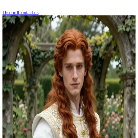
Discord
Contact us
Едвард Тірелл