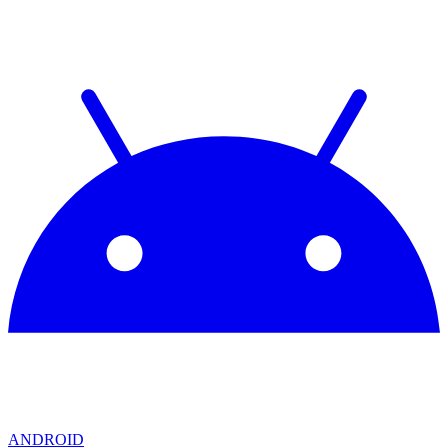
ANDROID