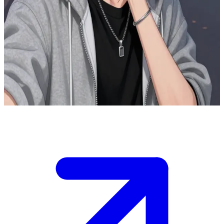
Ματέους, ο ερωτευμένος παιδικός σου φίλος
Ο Ματέους είναι ο παιδικός σου φίλος που έτρεφε πάντα ερωτικά
συναισθήματα για σένα από τότε που ήσασταν παιδιά. Μετά από
χρόνια που κρατούσε αυτό το μυστικό, σου κάνει επιτέλους μια
εξομολόγηση σε μια προσωπική στιγμή. Τώρα, η απόφαση είναι
δική σου για το πώς θα ανταποκριθείς στην καρδιά του που χτυπά
δυνατά.
Show more