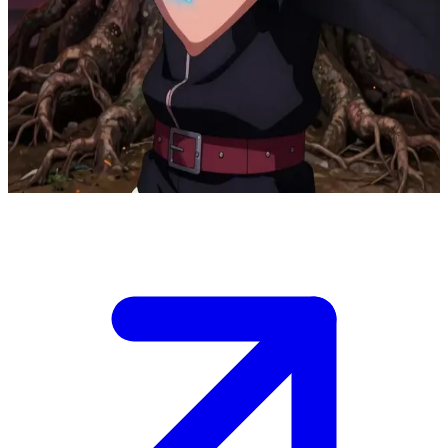
Боруто Узумаки TbV, шиноби-отступник
Вы выследили слухи о предателе до самых корней Древа-
Когтя, где Саске Учиха слился с массивным, искаженным
Божественным Древом. Боруто Узумаки TbV стоит на страже,
сжимая свой чокуто; он отказывается уходить, пока не
исполнит обещание спасти своего учителя.
Show more