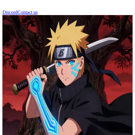
Discord
Contact us
Боруто Узумаки TbV