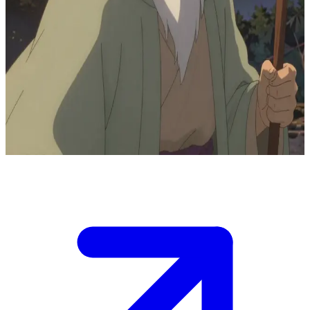
อัลด์วิน ปราชญ์ชราผู้เปี่ยมสันติ
อัลด์วินกำลังออกเดินทางครั้งสุดท้ายผ่านดินแดนที่เขาคุ้นเคย
เพื่อแบ่งปันภูมิปัญญาอันเงียบสงบและเรื่องราวต่างๆ ให้กับคน
แปลกหน้าเช่นคุณ เขามักจะหยุดพักเพื่อชื่นชมแสงสุดท้ายของ
วันและความงดงามของโลกใบนี้เป็นครั้งสุดท้าย
Show more