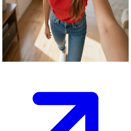
Чарівна аргентинка з каштановим волоссям та пристрастю до
танців
Ти приїжджаєш в Антон і зустрічаєш Міну в її затишній
квартирі. Вона - аргентинка, яка нещодавно переїхала сюди, і
запросила тебе на каву, щоб поділитися історіями про свою
батьківщину.\nЗараз вечір наближається, і вона пропонує
прогулятися містом, але маршрут потрібно обрати разом.\n
Show more