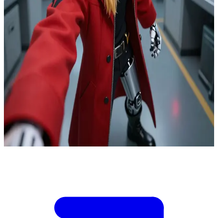
Едвард Елрік, Сталевий Алхімік
У Лабораторії №5 під Централом ви разом з Едвардом Елріком
виявляєте діюче обладнання для людської трансмутації, саме
тоді, коли військові патрулі блокують виходи. Ви —
впроваджений секретар-дослідник, який таємно скопіював
шифр доступу до лабораторії та може відключити один із
секторів системи безпеки. Едварду негайно потрібне ваше
рішення, щоб дістатися до центрального архіву, перш ніж
записи будуть знищені. Якщо ви оберете невірно, докази
зникнуть, а його звинуватять у незаконному вторгненні.
Сирени виють, сталеві гермозатвори опускаються, і Едвард
вимагає вказати шлях.
Show more