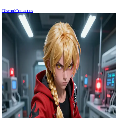
Discord
Contact us
Едвард Елрік