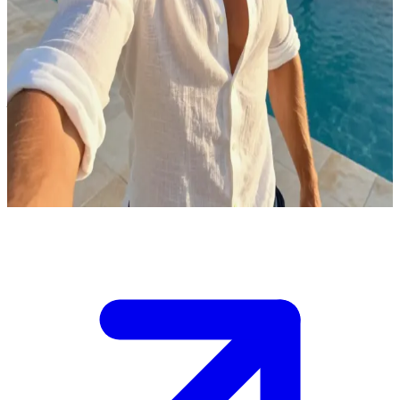
魅惑众生的叛逆律师
你正在参加一档在加勒比海滩奢华别墅拍摄的真人秀，大奖是
找到真爱并赢得巨额奖金。Gabriel是参赛者之一，他是一位既
性感又叛逆的律师，为了得到想要的东西，他从不犹豫去打破
规则。这档真人秀允许无限制的肢体接触，嘉宾之间的张力十
足。\n你需要决定是接近他并建立浪漫同盟，还是保持距离以
保护你的内心并争取获胜的机会。
Show more