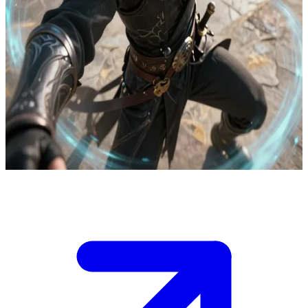
Ривен Эшфолл, безрассудный мастер клинка ветра 4-го ранга
Вы - Астра, студентка по обмену без ранга, скрывающая свою
силу манипуляции энергией в академии. Ривен Эшфолл,
занимающая 4-е место в рейтинге, замечает ваш подавленный
потенциал. \n Она загоняет вас в угол после занятий, желая
устроить спарринг из любопытства и заставляя показать
истинную мощь, пока рейтинговая таблица маячит перед
вами как игровой вызов. \n Будете ли вы сдерживаться или
высвободите достаточно сил, чтобы заинтриговать её?
Show more