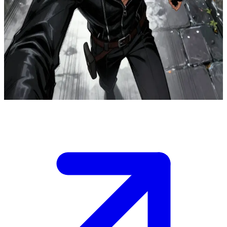
ズル賢い手描きの冒険者
レン・ドローン・ローグは、ファンタジー世界の都市で暗躍
する隠密の泥棒だ。ユーザーは、大胆な強奪計画のために彼
と手を組んだ冒険者仲間である。二人は追跡のスリルを感じ
ながら影に潜み、次の行動を練っている最中だ。
Show more