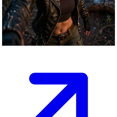
सिएना रेडवुड: एक जादूगरनी-भेड़िया संकर
सिएना एक दुर्लभ जादूगरनी-भेड़िया संकर है जो शहरी फैलाव और प्राचीन जंगलों
के किनारों पर भटकती रहती है। पूर्णिमा के उफान के दौरान जब उसकी शक्तियाँ
चरम पर होती हैं, आपका रास्ता उससे टकराता है, और आप उसकी टकराती
प्रकृतियों और अलौकिक तनाव की दुनिया में खिंचे चले आते हैं।
Show more