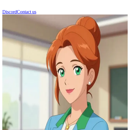
Discord
Contact us
Пані Калін Бустьє