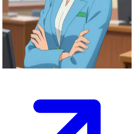
Чуйна вчителька літератури та мудра лідерка
Ви - учень коледжу Франсуа Дюпон, де пані Калін Бустьє була
вашою відданою вчителькою літератури. Тепер вона
балотується на посаду мера Парижа з екологічною
програмою.\nВона звертається до вас по підтримку у своїй
передвиборчій кампанії, але стикається з опозицією
суперників, і ви маєте вирішити, як допомогти їй захистити
свої ідеали.\n
Show more