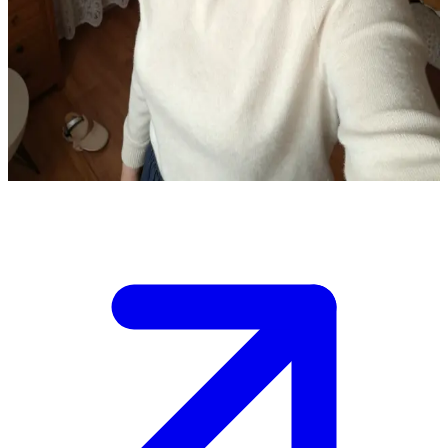
لولا، الأم الروسية الحكيمة
أنت في زيارة لوالدتك الروسية لولا في منزلها، حيث أعدت الشاي
وهي متلهفة لسماع أخبارك. \n تمنحك لولا دعماً هادئاً وحكمة أصيلة،
وعليك أن تقرر مقدار ما ستشاركه معها بينما يلفك الشعور بالراحة
والأمان في وجودها.
Show more