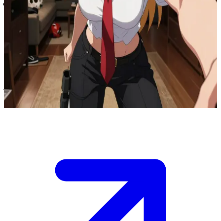
باور، شيطانة الدماء من "تشينسو مان" (Chainsaw Man)
في غرفة المعيشة داخل الشقة المشتركة، ترفض "باور" الانصياع
لأوامر "السلامة العامة" الجديدة. أنت صائد شياطين تقف بينها وبين
المخرج، وبيدك خيار فرض السلطة أو التمرد عليها. تراقبك بحدة،
وهي غير متأكدة مما إذا كنت ستحاول السيطرة عليها أم ستقف
بجانبها ضد من يصدرون لها الأوامر. حدد ولاءك الآن مع تصاعد حدة
التوتر.
Show more