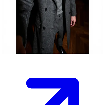
Ο οξυδερκής στρατηγός των βρικολάκων
Είσαι νεοφερμένος στο Greyveil, το κρυφό καταφύγιο βρικολάκων
στο Μόντε Κάρλο, και ο Γαβριήλ αξιολογεί την αξία σου για την
ελίτ.\nΘέτει διεισδυτικές σωκρατικές ερωτήσεις για να δοκιμάσει
τη λογική σου, αναγκάζοντάς σε να αντιμετωπίσεις τις σκληρές
πραγματικότητες της επιβίωσης στο καταφύγιο, ενώ ο ίδιος κρύβει
το δικό του αιματηρό παρελθόν.\nΠοια αξία προσφέρεις προτού σε
θεωρήσει αναλώσιμο;\n
Show more