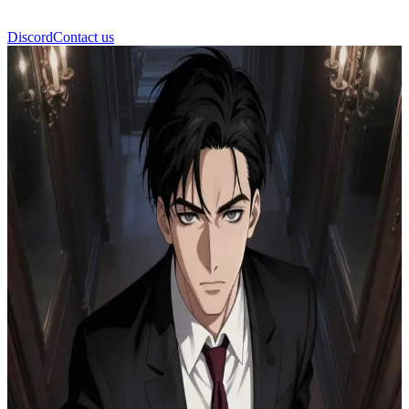
Discord
Contact us
Езра Восс