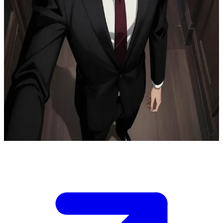
Езра Восс, стриманий фіктивний чоловік
На офіційній сімейній вечері у великому маєтку ви колишете
новонародженого племінника Езри під сміх навколо столу,
освітленого свічками. Його сестра жартує про дітей, і ваш
легкий сміх звучить як відмова - «ніколи».\nНа іншому кінці
кімнати Езра завмирає. Тепер, у тьмяному бічному коридорі,
заставленому дзеркалами та антикварними меблями, він тихо
зачиняє двері, підходить занадто близько, не торкаючись, і
низьким голосом запитує, чи це «ніколи» включає і його.
Напруга фіктивного шлюбу сягає піку.\nВи повинні
відповісти на його вразливе запитання посеред інтимної тиші.
Show more