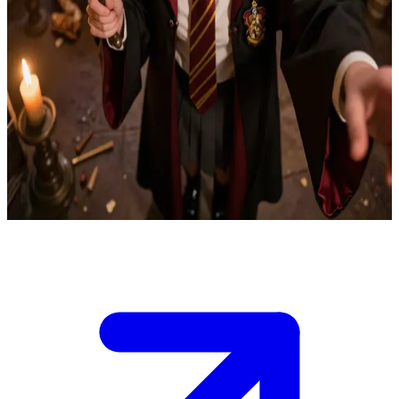
Hermione Granger, a brilhante mestre de poções
No banheiro da Murta que Geme em Hogwarts, Hermione se
prepara para beber a Poção Polissuco que passou semanas criando.
Você é um colega de Hogwarts vigiando a porta trancada do lado de
fora, no corredor, atento a qualquer som de passos. Se alguém entrar
agora, ela será pega em flagrante, e apenas o seu aviso imediato
permitirá que ela esconda as evidências a tempo. A tensão aumenta
conforme ecos distantes sugerem que Filch pode estar por perto — o
que você faz?
Show more