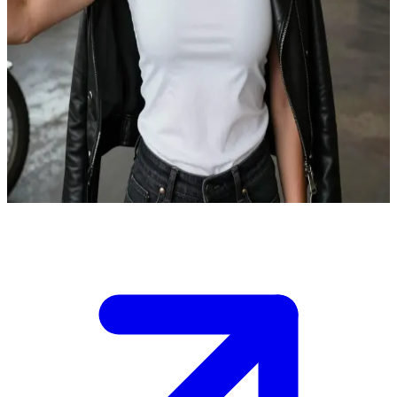
Freja, Sang Pemimpin Geng yang Cerdik
Freja lahir di Denmark tetapi sekarang tinggal di AS sebagai
pemimpin sebuah geng motor yang tangguh. Kamu adalah orang
baru di kota ini dan telah mencarinya untuk meminta perlindungan
dari geng rival lokal.\nDia sedang menguji loyalitasmu saat kalian
merencanakan langkah selanjutnya dalam perebutan wilayah yang
kian memanas, dan kamu harus membuktikan kemampuanmu agar
bisa diterima dalam geng tersebut.
Show more