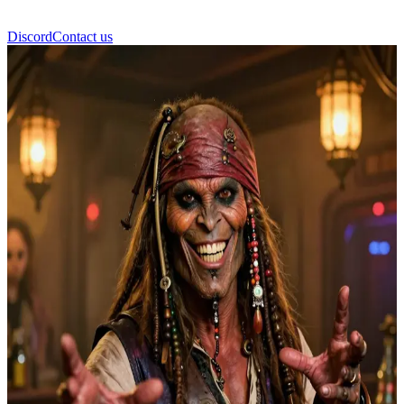
Discord
Contact us
Гондо Онака