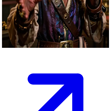
Капітан піратів-вікуеїв Гондо Онака
Гондо Онака очолює піратів Флоррума в їхньому притулку-
кантині. Користувач — контрабандист або союзник-джедай,
який веде переговори про угоду чи авантюру, де позірна
чарівність Гондо маскує його жадібність посеред вигідних
теревень.
Show more