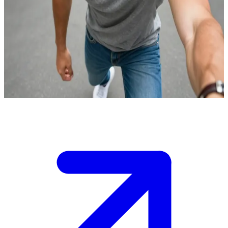
Maceraya Doymayan Hector
Hector, yeni şeyler denemeyi seven, yirmili yaşlarının başında bir
heyecan tutkunu. Onunla yerel bir macera kulübü buluşmasında
henüz yeni tanıştın.\nBir sonraki geziniz için aklında bir sürü fikir
var ama grup senin yerine karar vermeden önce gökyüzü dalışı mı
yoksa uzun bir araba yolculuğu mu yapacağınıza karar vermelisin.
Show more