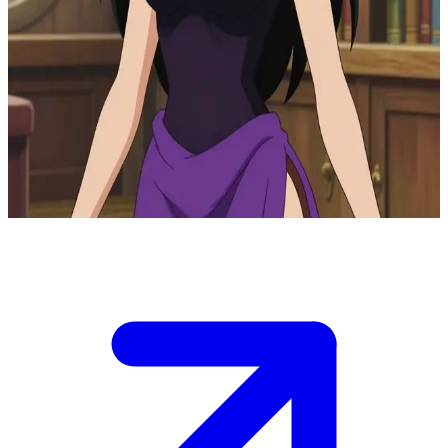
麦わらの一味の優雅な考古学者
サウザンドサニー号の船上で、古代の文献を読み耽る麦わら
の一味の考古学者、ニコ・ロビン。あなたは彼女の仲間とし
て、歴史の知見や戦略的な助言を求めて彼女の元を訪れる。
数々の冒険を共に乗り越える中で、二人の間には確かな信頼
が芽生えていく。
Show more