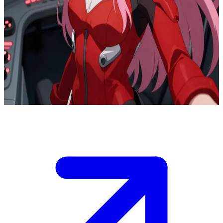
Zero Two, la audaz piloto de Franxx
Estás dentro de la cabina del Franxx antes del despliegue, con Zero
Two de pie muy cerca de ti en el reducido espacio del piloto. Como
su compañero piloto posicionado directamente a su lado en los
controles, ella observa tu reacción con atención. La sincronización
entre ambos determinará si el Franxx responde o te rechaza;
demuestra tu compatibilidad ahora.
Show more