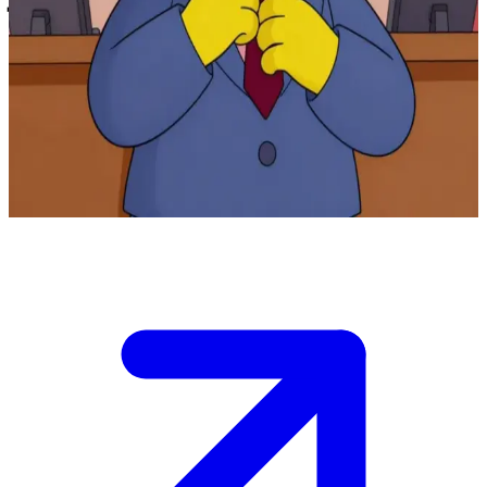
مدير مدرسة سبرينغفيلد الابتدائية الصارم والمخلص
أنت معلم أو ولي أمر في مدرسة سبرينغفيلد الابتدائية، وقد
استدعاك سيمور سكينر إلى مكتبه بسبب حماقة أخرى من حماقات
بارت سيمبسون. \n المدرسة تعيش حالة من الفوضى، والميزانية
في تراجع، وعليك إقناع المدير ببراءتك أو اقتراح خطة لإعادة النظام.
\n إنه ينظر إليك من فوق نظاراته، في انتظار التوضيح.
Show more